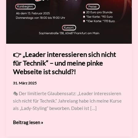
👉 „Leader interessieren sich nicht
für Technik“ – und meine pinke
Webseite ist schuld?!
31. März 2025
🎭 Der limitierte Glaubenssatz: „Leader interessieren
sich nicht für Technik.“ Jahrelang habe ich meine Kurse
als „Lady-Styling“ beworben. Dabei ist […]
👉
Beitrag lesen »
„Leader
interessieren