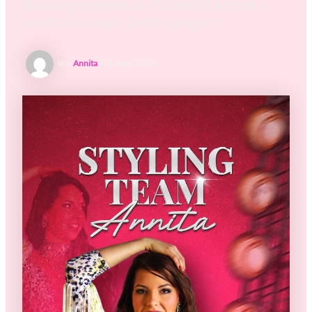
Showgruppen & Choreoteams –
mehr als nur „sich zeigen“
Von
Annita
/
16. April 2025