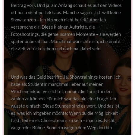
Beitrag vor). Und ja, am Anfang schaut es auf den Videos
oft noch nicht perfekt aus. Manche sagen: „Ich will keine
Show tanzen – ich bin noch nicht bereit.“ Aber ich
verspreche dir: Diese kleinen Auftritte, die
Fotoshootings, die gemeinsamen Momente – sie werden
später unbezahlbar. Manchmal wünschte ich, ich könnte
die Zeit zurückdrehen und nochmal dabei sein.
Und was das Geld betrifft: Ja, Showtrainings kosten. Ich
habe als Studentin manchmal lieber auf meinen
Wocheneinkauf verzichtet, nur um die Tanzstunden
zahlen zu können. Für mich war das nie eine Frage. Ich
wusste einfach: Diese Stunden sind es wert. Und das ist
es, was ich mitgeben möchte: Wenn du die Möglichkeit
hast, Teil eines Choreoteams zu sein – mach es. Nicht
wegen der Bühne. Sondern wegen dem Weg dorthin.