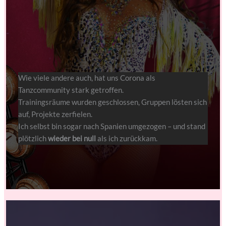
Wie viele andere auch, hat uns Corona als
Tanzcommunity stark getroffen.
Trainingsräume wurden geschlossen, Gruppen lösten sich
auf, Projekte zerfielen.
Ich selbst bin sogar nach Spanien umgezogen – und stand
plötzlich
wieder bei null
als ich zurückkam.