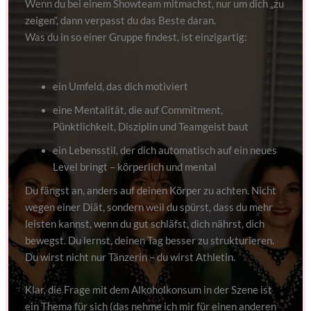
Wenn du bei einem Showteam mitmachst, nur um dich „zu
zeigen“, dann verpasst du das Beste daran.
Was du in so einer Gruppe findest, ist einzigartig:
ein Umfeld, das dich motiviert
eine Mentalität, die auf Commitment,
Pünktlichkeit, Disziplin und Teamgeist baut
ein Lebensstil, der dich automatisch auf ein neues
Level bringt – körperlich und mental
Du fängst an, anders auf deinen Körper zu achten. Nicht
wegen einer Diät, sondern weil du spürst, dass du mehr
leisten kannst, wenn du gut schläfst, dich nährst, dich
bewegst. Du lernst, deinen Tag besser zu strukturieren.
Du wirst nicht nur Tänzerin – du wirst Athletin.
Klar, die Frage mit dem Alkoholkonsum in der Szene ist
ein Thema für sich (das nehme ich mir für einen anderen