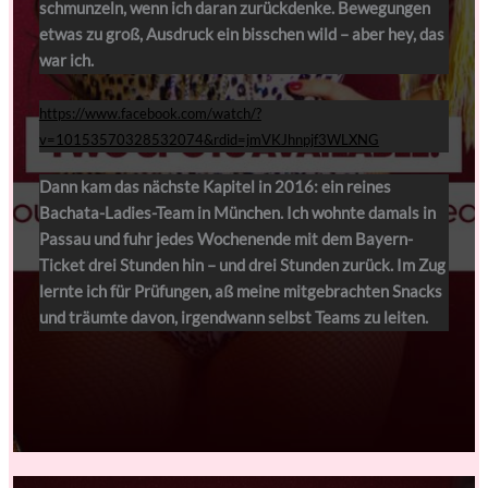
schmunzeln, wenn ich daran zurückdenke. Bewegungen
etwas zu groß, Ausdruck ein bisschen wild – aber hey, das
war ich.
https://www.facebook.com/watch/?
v=10153570328532074&rdid=jmVKJhnpjf3WLXNG
Dann kam das nächste Kapitel in 2016: ein reines
Bachata-Ladies-Team in München. Ich wohnte damals in
Passau und fuhr jedes Wochenende mit dem Bayern-
Ticket drei Stunden hin – und drei Stunden zurück. Im Zug
lernte ich für Prüfungen, aß meine mitgebrachten Snacks
und träumte davon, irgendwann selbst Teams zu leiten.